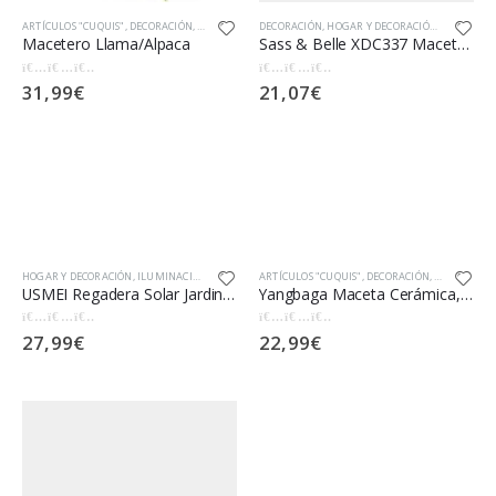
ARTÍCULOS "CUQUIS"
,
DECORACIÓN
,
HOGAR Y DECORACIÓN
,
JARDÍN
,
MACETAS
Macetero Llama/Alpaca
31,99
€
0
out of 5
HOGAR Y DECORACIÓN
,
ILUMINACIÓN
,
JARDÍN
ARTÍCULOS "CUQUIS"
,
DECORACIÓN
,
HOGAR Y DE
USMEI Regadera Solar Jardin, Ducha Solar Exterior de Metal Vintage Lámpara de Jardín Impermeable, Luz de Regadera de…
Yangbaga Maceta Cerámica, 8.9cm Sencilla Planta Suculenta con Bandeja de Bambu para Decoración del Hogar o la Oficina…
27,99
€
22,99
€
0
out of 5
0
out of 5