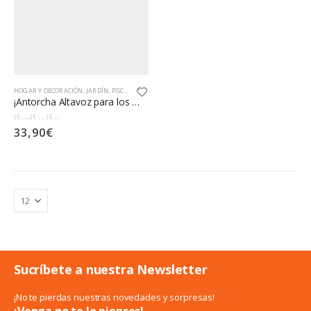
HOGAR Y DECORACIÓN
,
JARDÍN
,
PISCINA
,
VERANO
¡Antorcha Altavoz para los más disfrutones!
33,90
€
0
out of 5
Sucríbete a nuestra Newsletter
¡No te pierdas nuestras novedades y sorpresas!
¡Venga no te lo pienses!