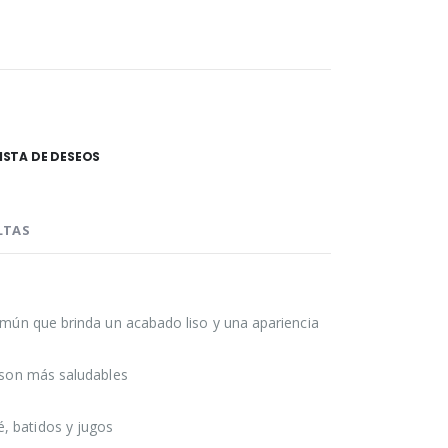
LISTA DE DESEOS
LTAS
común que brinda un acabado liso y una apariencia
o son más saludables
, batidos y jugos