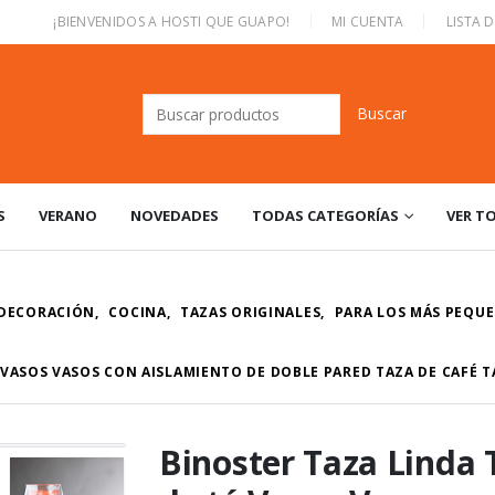
|
¡BIENVENIDOS A HOSTI QUE GUAPO!
MI CUENTA
LISTA 
Buscar:
S
VERANO
NOVEDADES
TODAS CATEGORÍAS
VER T
 DECORACIÓN
,
COCINA
,
TAZAS ORIGINALES
,
PARA LOS MÁS PEQUE
É VASOS VASOS CON AISLAMIENTO DE DOBLE PARED TAZA DE CAFÉ T
Binoster Taza Linda 