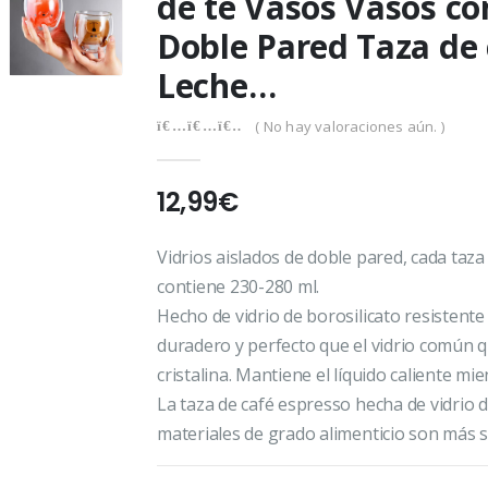
de té Vasos Vasos co
Doble Pared Taza de 
Leche…
( No hay valoraciones aún. )
0
out of 5
12,99
€
Vidrios aislados de doble pared, cada ta
contiene 230-280 ml.
Hecho de vidrio de borosilicato resistente
duradero y perfecto que el vidrio común q
cristalina. Mantiene el líquido caliente m
La taza de café espresso hecha de vidrio de
materiales de grado alimenticio son más 