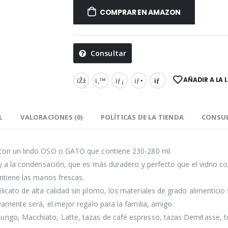
COMPRAR EN AMAZON
Consultar
AÑADIR A LA 
L
VALORACIONES (0)
POLÍTICAS DE LA TIENDA
CONSU
a con un lindo OSO o GATO que contiene 230-280 ml.
r y a la condensación, que es más duradero y perfecto que el vidrio 
antiene las manos frescas.
licato de alta calidad sin plomo, los materiales de grado alimentici
ivamente será, el mejor regalo para la familia, amigo.
ungo, Macchiato, Latte, tazas de café espresso, tazas Demitasse, té