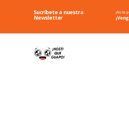
Sucríbete a nuestra
¡No te 
Newsletter
¡Veng