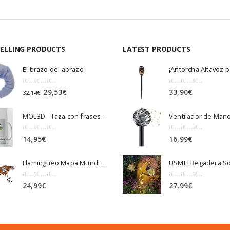
AS
SELLING PRODUCTS
LATEST PRODUCTS
El brazo del abrazo
0
out of 5
0
out of 5
29,53
€
33,90
€
32,14
€
MOL3D - Taza con frases y dibujo. Regalo Original "Cafecito Tomar Debemos" - 350 ml
0
out of 5
0
out of 5
14,95
€
16,99
€
Flamingueo Mapa Mundi Corcho Pared - Mapamundi Grande con Chinchetas para Fotos, Mapa Mundi Pared para Marcar Viajes…
0
out of 5
0
out of 5
24,99
€
27,99
€