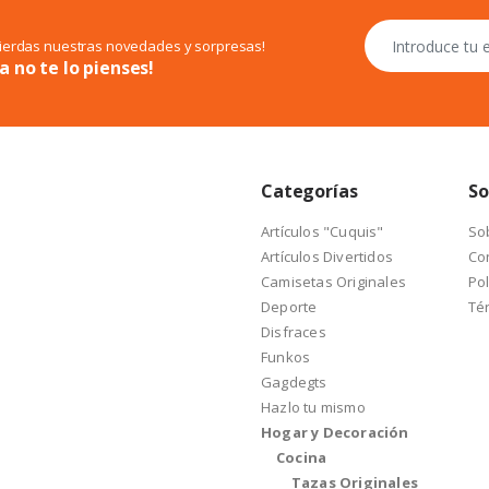
pierdas nuestras novedades y sorpresas!
a no te lo pienses!
Categorías
So
Artículos "Cuquis"
So
Artículos Divertidos
Co
Camisetas Originales
Pol
Deporte
Té
Disfraces
Funkos
Gagdegts
Hazlo tu mismo
Hogar y Decoración
Cocina
Tazas Originales