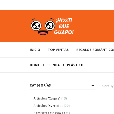
USD
INICIO
TOP VENTAS
REGALOS ROMÁNTICO
HOME
TIENDA
‎PLÁSTICO
CATEGORÍAS
Sort By
Artículos "Cuquis"
(13)
Artículos Divertidos
(22)
Camisetas Originales
(1)