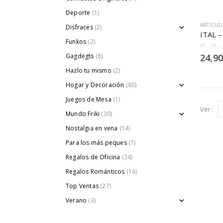
Deporte
(1)
ARTÍCUL
Disfraces
(2)
Funkos
(2)
0
out of
Gagdegts
(8)
24,90
Hazlo tu mismo
(2)
Hogar y Decoración
(80)
Juegos de Mesa
(1)
Ver:
Mundo Friki
(30)
Nostalgia en vena
(14)
Para los más peques
(7)
Regalos de Oficina
(34)
Regalos Románticos
(16)
Top Ventas
(27)
Verano
(3)