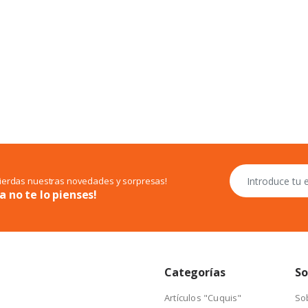
pierdas nuestras novedades y sorpresas!
a no te lo pienses!
Categorías
So
Artículos "Cuquis"
So