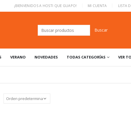
|
¡BIENVENIDOS A HOSTI QUE GUAPO!
MI CUENTA
LISTA 
Buscar:
S
VERANO
NOVEDADES
TODAS CATEGORÍAS
VER T
: