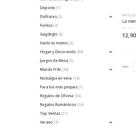
Deporte
(1)
ARTÍCUL
Disfraces
(2)
Funkos
(2)
0
out of
Gagdegts
(8)
12,90
Hazlo tu mismo
(2)
Hogar y Decoración
(80)
Juegos de Mesa
(1)
Ver:
Mundo Friki
(30)
Nostalgia en vena
(14)
Para los más peques
(7)
Regalos de Oficina
(34)
Regalos Románticos
(16)
Top Ventas
(27)
Verano
(3)