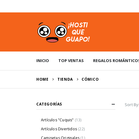
USD
INICIO
TOP VENTAS
REGALOS ROMÁNTICO
HOME
TIENDA
‎CÓMICO
CATEGORÍAS
Sort By
Artículos "Cuquis"
(13)
Artículos Divertidos
(22)
Camisetas Originales
(1)