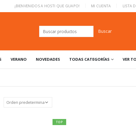
|
¡BIENVENIDOS A HOSTI QUE GUAPO!
MI CUENTA
LISTA 
Buscar:
S
VERANO
NOVEDADES
TODAS CATEGORÍAS
VER T
:
TOP