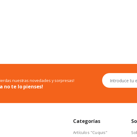
pierdas nuestras novedades y sorpresas!
a no te lo pienses!
Categorías
So
Artículos "Cuquis"
So