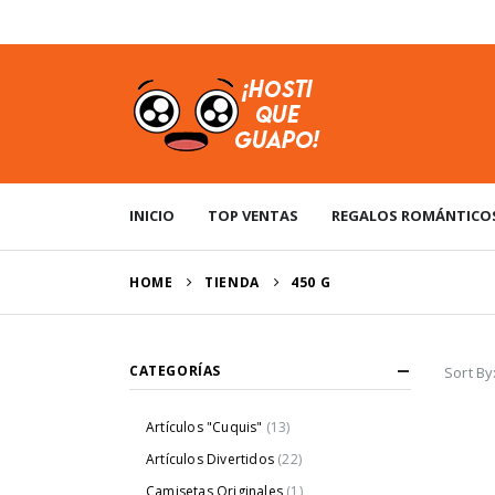
USD
INICIO
TOP VENTAS
REGALOS ROMÁNTICO
HOME
TIENDA
‎450 G
CATEGORÍAS
Sort By
Artículos "Cuquis"
(13)
Artículos Divertidos
(22)
Camisetas Originales
(1)