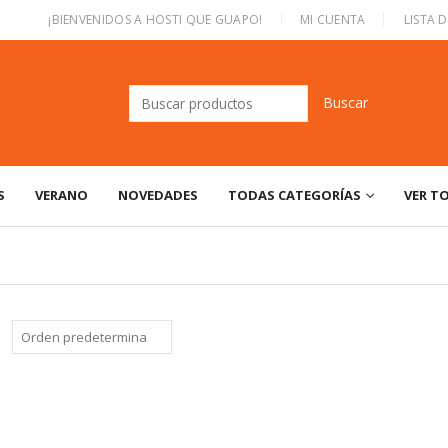
|
¡BIENVENIDOS A HOSTI QUE GUAPO!
MI CUENTA
LISTA 
Buscar:
S
VERANO
NOVEDADES
TODAS CATEGORÍAS
VER T
: