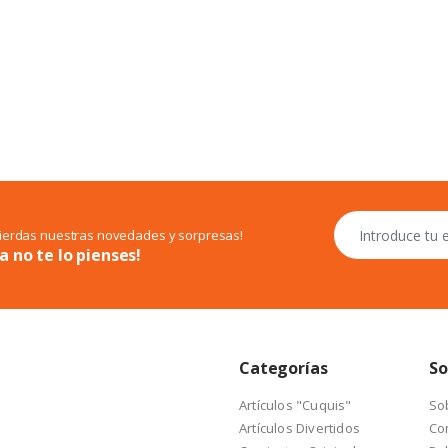
pierdas nuestras novedades y sorpresas!
a no te lo pienses!
Categorías
So
Artículos "Cuquis"
So
Artículos Divertidos
Co