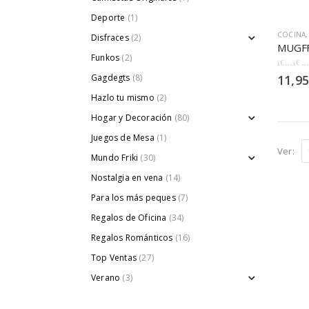
Deporte
(1)
COCINA
Disfraces
(2)
Funkos
(2)
0
out of
Gagdegts
(8)
11,95
Hazlo tu mismo
(2)
Hogar y Decoración
(80)
Juegos de Mesa
(1)
Ver:
Mundo Friki
(30)
Nostalgia en vena
(14)
Para los más peques
(7)
Regalos de Oficina
(34)
Regalos Románticos
(16)
Top Ventas
(27)
Verano
(3)