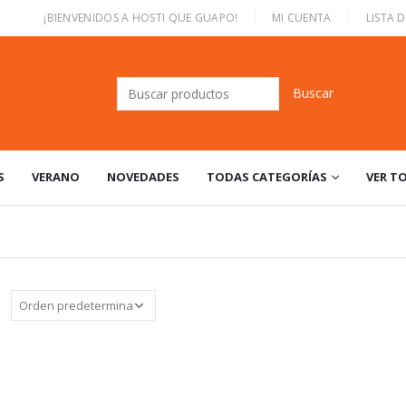
|
¡BIENVENIDOS A HOSTI QUE GUAPO!
MI CUENTA
LISTA 
Buscar:
S
VERANO
NOVEDADES
TODAS CATEGORÍAS
VER T
: