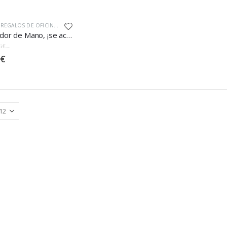
,
REGALOS DE OFICINA
,
VERANO
Ventilador de Mano, ¡se acabó el abanicar!
 5
€