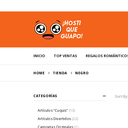
USD
INICIO
TOP VENTAS
REGALOS ROMÁNTICO
HOME
TIENDA
‎NEGRO
CATEGORÍAS
Sort By
Artículos "Cuquis"
(13)
Artículos Divertidos
(22)
Camisetas Originales
(1)