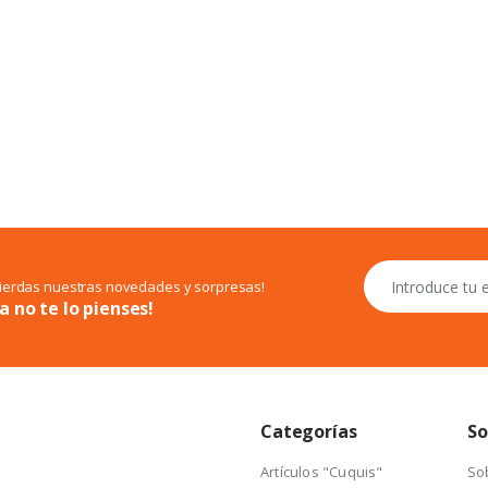
pierdas nuestras novedades y sorpresas!
a no te lo pienses!
Categorías
So
Artículos "Cuquis"
So