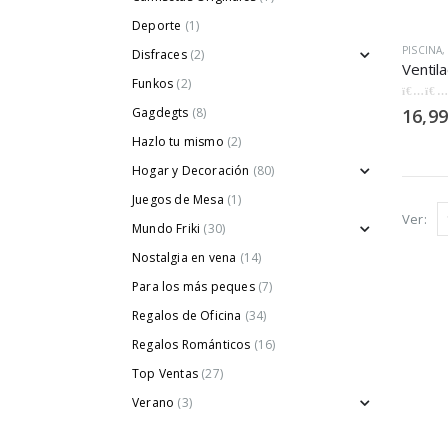
Deporte
(1)
PISCINA
Disfraces
(2)
Funkos
(2)
0
out of
Gagdegts
(8)
16,99
Hazlo tu mismo
(2)
Hogar y Decoración
(80)
Juegos de Mesa
(1)
Ver:
Mundo Friki
(30)
Nostalgia en vena
(14)
Para los más peques
(7)
Regalos de Oficina
(34)
Regalos Románticos
(16)
Top Ventas
(27)
Verano
(3)