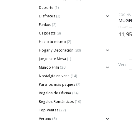
Deporte
(1)
COCINA
Disfraces
(2)
Funkos
(2)
0
out of
Gagdegts
(8)
11,95
Hazlo tu mismo
(2)
Hogar y Decoración
(80)
Juegos de Mesa
(1)
Ver:
Mundo Friki
(30)
Nostalgia en vena
(14)
Para los más peques
(7)
Regalos de Oficina
(34)
Regalos Románticos
(16)
Top Ventas
(27)
Verano
(3)