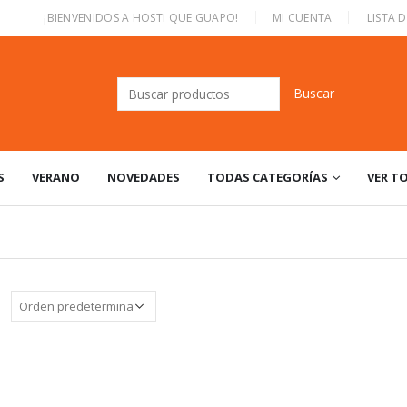
|
¡BIENVENIDOS A HOSTI QUE GUAPO!
MI CUENTA
LISTA 
Buscar:
S
VERANO
NOVEDADES
TODAS CATEGORÍAS
VER T
: