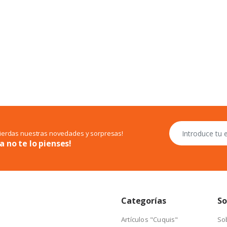
pierdas nuestras novedades y sorpresas!
a no te lo pienses!
Categorías
So
Artículos "Cuquis"
So