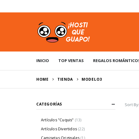
USD
INICIO
TOP VENTAS
REGALOS ROMÁNTICO
HOME
TIENDA
MODELO3
CATEGORÍAS
Sort By
Artículos "Cuquis"
(13)
Artículos Divertidos
(22)
Camisetas Originales
(1)