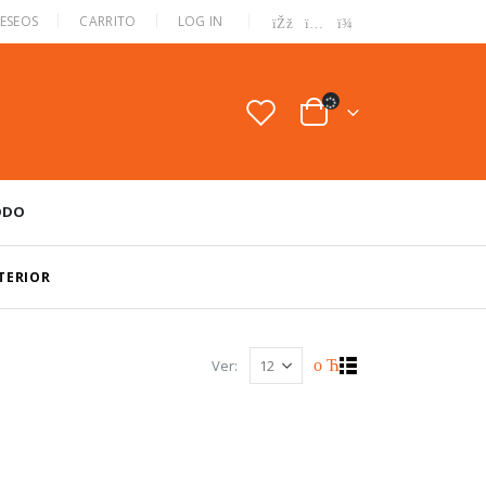
|
DESEOS
CARRITO
LOG IN
ODO
NTERIOR
Ver: