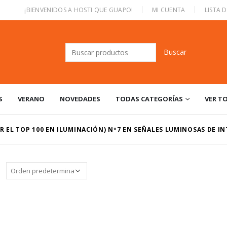
|
¡BIENVENIDOS A HOSTI QUE GUAPO!
MI CUENTA
LISTA 
Buscar:
S
VERANO
NOVEDADES
TODAS CATEGORÍAS
VER T
R EL TOP 100 EN ILUMINACIÓN) Nº7 EN SEÑALES LUMINOSAS DE I
: