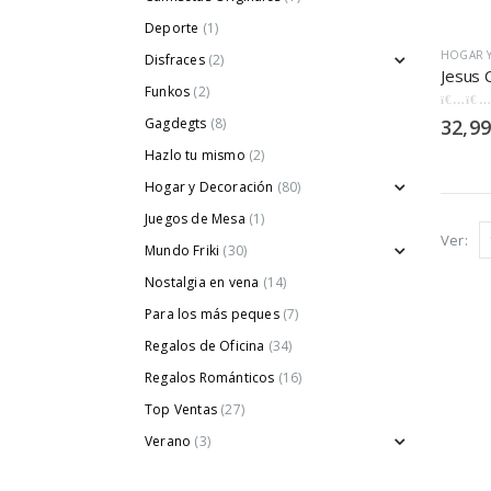
Deporte
(1)
HOGAR 
Disfraces
(2)
Funkos
(2)
0
out of
Gagdegts
(8)
32,99
Hazlo tu mismo
(2)
Hogar y Decoración
(80)
Juegos de Mesa
(1)
Ver:
Mundo Friki
(30)
Nostalgia en vena
(14)
Para los más peques
(7)
Regalos de Oficina
(34)
Regalos Románticos
(16)
Top Ventas
(27)
Verano
(3)