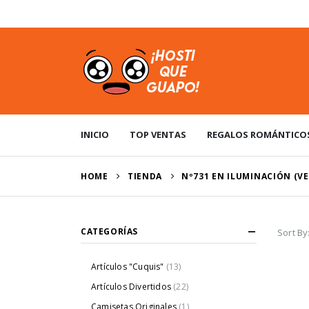
USD
INICIO
TOP VENTAS
REGALOS ROMÁNTICO
HOME
TIENDA
Nº731 EN ILUMINACIÓN (VE
CATEGORÍAS
Sort By
Artículos "Cuquis"
(13)
Artículos Divertidos
(22)
Camisetas Originales
(1)