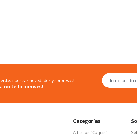
pierdas nuestras novedades y sorpresas!
a no te lo pienses!
Categorías
So
Artículos "Cuquis"
So