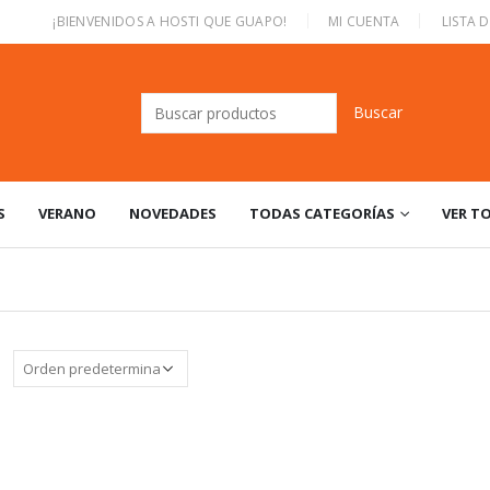
|
¡BIENVENIDOS A HOSTI QUE GUAPO!
MI CUENTA
LISTA 
Buscar:
S
VERANO
NOVEDADES
TODAS CATEGORÍAS
VER T
: