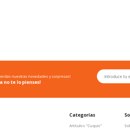
pierdas nuestras novedades y sorpresas!
a no te lo pienses!
Categorías
So
Artículos "Cuquis"
So