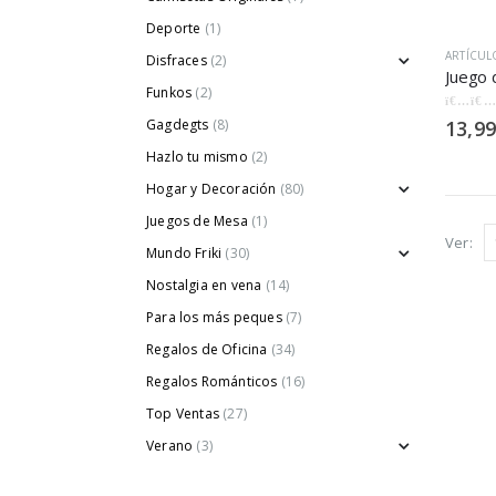
Deporte
(1)
ARTÍCUL
Disfraces
(2)
Funkos
(2)
0
out of
Gagdegts
(8)
13,99
Hazlo tu mismo
(2)
Hogar y Decoración
(80)
Juegos de Mesa
(1)
Ver:
Mundo Friki
(30)
Nostalgia en vena
(14)
Para los más peques
(7)
Regalos de Oficina
(34)
Regalos Románticos
(16)
Top Ventas
(27)
Verano
(3)