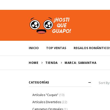
USD
INICIO
TOP VENTAS
REGALOS ROMÁNTICO
HOME
TIENDA
MARCA: SAMANTHA
CATEGORÍAS
Sort By
Artículos "Cuquis"
(13)
Artículos Divertidos
(22)
Camisetas Originales
(1)