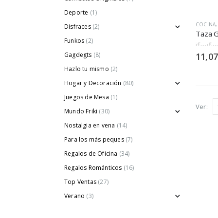
Deporte
(1)
COCINA
Disfraces
(2)
Funkos
(2)
0
out of
Gagdegts
(8)
11,07
Hazlo tu mismo
(2)
Hogar y Decoración
(80)
Juegos de Mesa
(1)
Ver:
Mundo Friki
(30)
Nostalgia en vena
(14)
Para los más peques
(7)
Regalos de Oficina
(34)
Regalos Románticos
(16)
Top Ventas
(27)
Verano
(3)