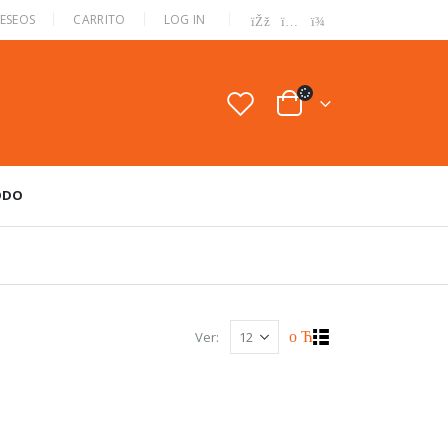
|
DESEOS
CARRITO
LOG IN
ODO
Ver: