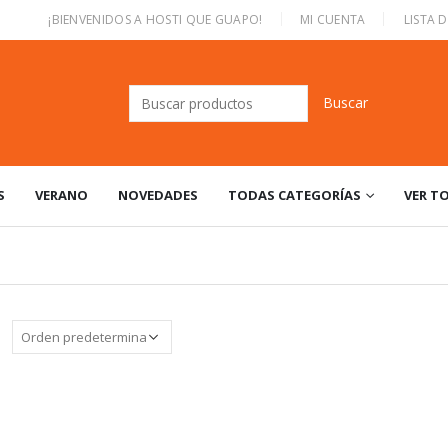
|
¡BIENVENIDOS A HOSTI QUE GUAPO!
MI CUENTA
LISTA 
Buscar:
S
VERANO
NOVEDADES
TODAS CATEGORÍAS
VER T
: