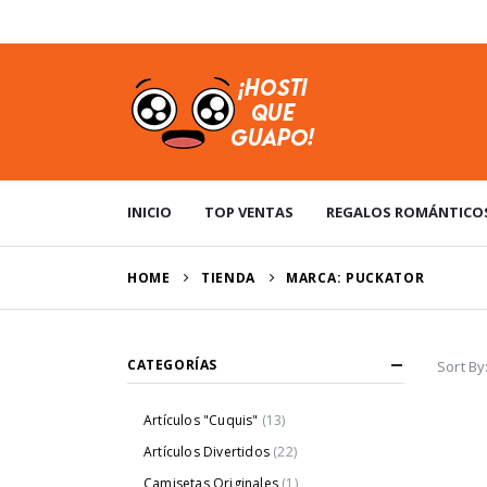
USD
INICIO
TOP VENTAS
REGALOS ROMÁNTICO
HOME
TIENDA
MARCA: PUCKATOR
CATEGORÍAS
Sort By
Artículos "Cuquis"
(13)
Artículos Divertidos
(22)
Camisetas Originales
(1)