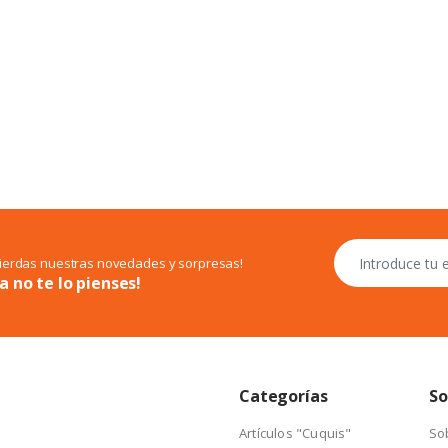
pierdas nuestras novedades y sorpresas!
a no te lo pienses!
Categorías
So
Artículos "Cuquis"
So